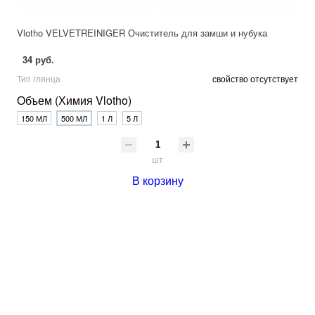
Vlotho VELVETREINIGER Очиститель для замши и нубука
34 руб.
Тип глянца
свойство отсутствует
Объем (Химия Vlotho)
150 МЛ
500 МЛ
1 Л
5 Л
шт
В корзину