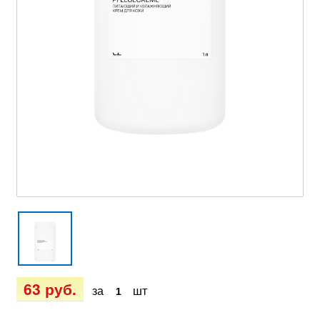
63 руб.
за
шт