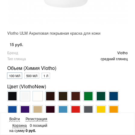
Vlotho ULM Акриловая покрывная краска для кожи
15 руб.
Бренд
Vlotho
Тип глянца
средний глянец
Объем (Химия Vlotho)
100 МЛ
500 МЛ
1 Л
Цвет (VlothoNew)
Войти
Регистрация
Корзина
0 позиций
на сумму
0 руб.