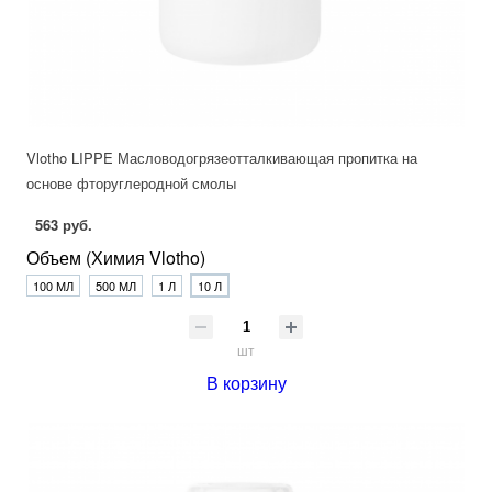
Vlotho LIPPE Масловодогрязеотталкивающая пропитка на
основе фторуглеродной смолы
563 руб.
Объем (Химия Vlotho)
100 МЛ
500 МЛ
1 Л
10 Л
шт
В корзину