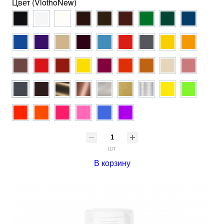
Цвет (VlothoNew)
шт
В корзину