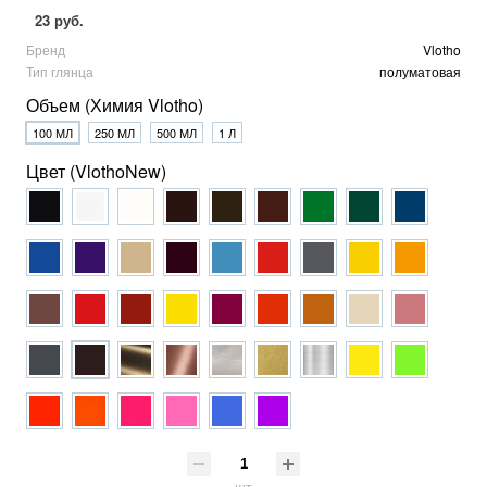
23 руб.
Бренд
Vlotho
Тип глянца
полуматовая
Объем (Химия Vlotho)
100 МЛ
250 МЛ
500 МЛ
1 Л
Цвет (VlothoNew)
шт