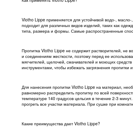
Как применять Vlotho Lippe?
Vlotho Lippe применяется для устойчивой водо-, масло-
подходит для различных видов изделий, таких как одежд
типа, размера и формы. Самые распространенные спосо
Пропитка Vlotho Lippe не содержит растворителей, не 
и соединениям жесткости, поэтому перед ее использов
мягчителей, щелочей, смачивателей и моющих средств 
инструментами, чтобы избежать загрязнения пропитки и
Для нанесения пропитки Vlotho Lippe на материал, нео
равномерно распределить пропитку по всей поверхнос
температуре 140 градусов цельсия в течение 2-3 мину
прогреть все участки материала. При сушке при комна
Какие преимущества дает Vlotho Lippe?