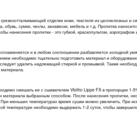
, грязеоотталкивающей отделки кожи, текстиля из целлюлозных и си
а, обувь, сумки, чехлы, занавески, мебель и т.д. Пропитка наноси
бы нанесения пропитки - это губкой, краскопультом, аэрографом
воспламеняется и в любом соотношении разбавляется холодной умя
анием необходимо тщательно подготовить материал и оборудование
следует удалить надлежащей стиркой и промывкой. Также необход
 материала.
бходимо смешать ее с сшивателем Vlotho Lippe FX в пропорции 1-
ти материала выбранным способом. После нанесения пропитки, не
т. При меньших температурах время сушки можно увеличить. При и
тной температуре необходимо выдержать 1-2 суток, чтобы заверши