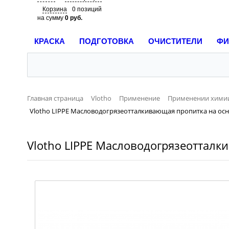
Корзина
0 позиций
на сумму
0 руб.
КРАСКА
ПОДГОТОВКА
ОЧИСТИТЕЛИ
ФИ
Главная страница
Vlotho
Применение
Применении химии
Vlotho LIPPE Масловодогрязеотталкивающая пропитка на ос
Vlotho LIPPE Масловодогрязеотталк