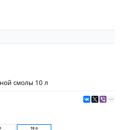
ной смолы 10 л
л
10 л