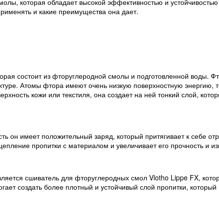
смолы, которая обладает высокой эффективностью и устойчивостью в
 применять и какие преимущества она дает.
оторая состоит из фторуглеродной смолы и подготовленной воды. Ф
ктуре. Атомы фтора имеют очень низкую поверхностную энергию, т
рхность кожи или текстиля, она создает на ней тонкий слой, котор
есть он имеет положительный заряд, который притягивает к себе от
епление пропитки с материалом и увеличивает его прочность и из
вляется сшиватель для фторуглеродных смол Vlotho Lippe FX, кот
ает создать более плотный и устойчивый слой пропитки, который 